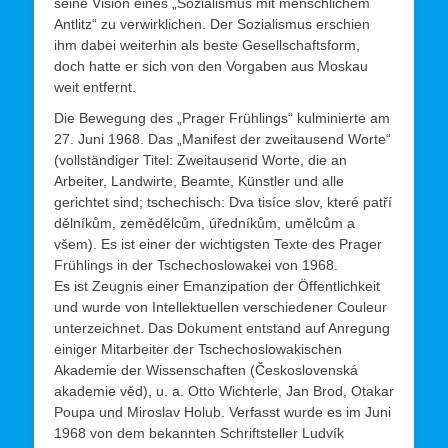
seine Vision eines „Sozialismus mit menschlichem
Antlitz“ zu verwirklichen. Der Sozialismus erschien
ihm dabei weiterhin als beste Gesellschaftsform,
doch hatte er sich von den Vorgaben aus Moskau
weit entfernt.
Die Bewegung des „Prager Frühlings“ kulminierte am
27. Juni 1968. Das „Manifest der zweitausend Worte“
(vollständiger Titel: Zweitausend Worte, die an
Arbeiter, Landwirte, Beamte, Künstler und alle
gerichtet sind; tschechisch: Dva tisíce slov, které patří
dělníkům, zemědělcům, úředníkům, umělcům a
všem). Es ist einer der wichtigsten Texte des Prager
Frühlings in der Tschechoslowakei von 1968.
Es ist Zeugnis einer Emanzipation der Öffentlichkeit
und wurde von Intellektuellen verschiedener Couleur
unterzeichnet. Das Dokument entstand auf Anregung
einiger Mitarbeiter der Tschechoslowakischen
Akademie der Wissenschaften (Československá
akademie věd), u. a. Otto Wichterle, Jan Brod, Otakar
Poupa und Miroslav Holub. Verfasst wurde es im Juni
1968 von dem bekannten Schriftsteller Ludvík