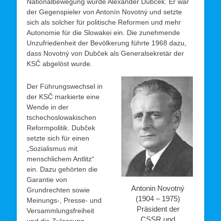
Nationalbewegung wurde Alexander Dubček. Er war
der Gegenspieler von Antonín Novotný und setzte
sich als solcher für politische Reformen und mehr
Autonomie für die Slowakei ein. Die zunehmende
Unzufriedenheit der Bevölkerung führte 1968 dazu,
dass Novotný von Dubček als Generalsekretär der
KSČ abgelöst wurde.
Der Führungswechsel in
der KSČ markierte eine
Wende in der
tschechoslowakischen
Reformpolitik. Dubček
setzte sich für einen
„Sozialismus mit
menschlichem Antlitz“
ein. Dazu gehörten die
Garantie von
Antonin Novotný
Grundrechten sowie
(1904 – 1975)
Meinungs-, Presse- und
Präsident der
Versammlungsfreiheit
CSSR und
und die Zulassung