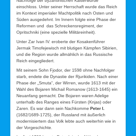
Nachfolge der byzantinischen Kaiserwürde
einschloss. Unter seiner Herrschaft wurde das Reich
im Kontext imperialer Machtpolitik nach Osten und
Süden ausgedehnt. Im Innern folgte eine Phase der
Reformen und das Schreckensregiment, der
Opritschniki (eine spezielle Militäreinheit).
Unter Zar Ivan IV. eroberte der Kosakenführer
Jermak Timofejewisch mit blutigen Kämpfen Sibirien,
und die Region wurde allmählich in das Russische
Reich eingegliedert.
Mit seinem Sohn Fjodor, der 1598 ohne Nachfolger
starb, endete die Dynastie der Rjurikiden. Nach einer
Phase der „Smuta“, der Wirren, wurde 1613 mit der
Wahl des Bojaren Michail Romanow (1613-1645) ein
Neuanfang gemacht. Die Bojaren waren Adelige
unterhalb des Ranges eines Fürsten (Knjas) oder
Zaren. Es war dann sein Nachkomme
Peter
I.
(1682/1689-1725), der Russland mit äußerlich
modernisiertem das Volk lebte auch weiterhin wie in
der Vorgeschichte.